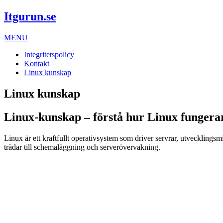
Itgurun.se
MENU
Integritetspolicy
Kontakt
Linux kunskap
Linux kunskap
Linux-kunskap – förstå hur Linux fungera
Linux är ett kraftfullt operativsystem som driver servrar, utvecklings
trådar till schemaläggning och serverövervakning.