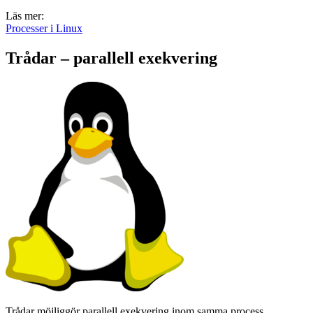
Läs mer:
Processer i Linux
Trådar – parallell exekvering
Trådar möjliggör parallell exekvering inom samma process.