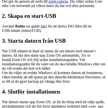
Det gör du genom att surfa till
zorin.com/os
. Du väljer sedan Core
eller Lite beroende på vilken dator du har och dess prestanda.
2. Skapa en start‑USB
Använd
Rufus
(se guide
här
) för att skriva ISO‑filen till ett
USB‑minne (minst 8 GB).
3. Starta datorn från USB
När USB minnet är klart så startar du om datorn med minnet i
datorn, då ska den starta upp Zorin OS automatiskt, Try or
Install Zorin OS och följ sedan installationsguiden. Vid
installationsguiden får du valet om du ska behålla Windows eller om
du vill ersätta det helt och hållet.
Om du väljer att ersätta Windows så kommer datorn att formateras,
vilket innebär att allt sparat på den aktuella hårddisken försvinner, så
se till så du gjort backup på viktiga filer först.
4. Slutför installationen
När datorn startar upp Zorin OS, så får du börja med att välja språk,
användarnamn och du bör även uppdatera systemet med
sudo apt